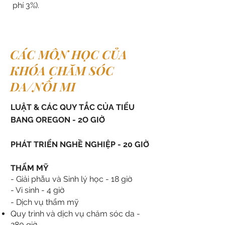
phí 3%).
CÁC MÔN HỌC CỦA
KHÓA CHĂM SÓC
DA/NỐI MI
LUẬT & CÁC QUY TẮC CỦA TIỂU
BANG OREGON - 2O GIỜ
PHÁT TRIỂN NGHỀ NGHIỆP - 20 GIỜ
THẨM MỸ
- Giải phẫu và Sinh lý học - 18 giờ
- Vi sinh - 4 giờ
- Dịch vụ thẩm mỹ
Quy trình và dịch vụ chăm sóc da -
280 giờ