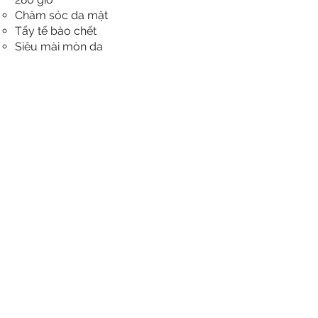
Chăm sóc da mặt
Tẩy tế bào chết
Siêu mài mòn da
Liệu pháp ánh sáng
Phương pháp điều trị bằng hóa chất
Điện trị liệu
Điều trị cơ thể
Trang điểm mặt - 40 giờ
Nối mi
Uốn mi
Nhuộm/Perm lông mày
Tẩy lông
- Dụng cụ/Dụng cụ/Thiết bị - 15 giờ
- Kiến thức sản phẩm/Hóa học - 17
giờ
- Sử dụng an toàn, thiết bị an toàn &
Quy định và tiêu chuẩn liên bang - 10
giờ
XEM LỊCH HỌC