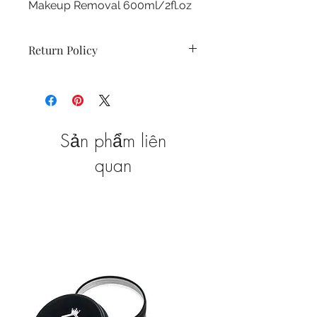
Makeup Removal 600ml/2fl.oz
Return Policy
Non-returnable due to Product
safety reasons.
Sản phẩm liên
quan