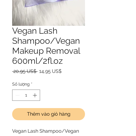
Vegan Lash
Shampoo/Vegan
Makeup Removal
600ml/2fl.oz
Giá thông thường
Giá bán rẻ
 20,95 US$ 
14,95 US$
Số lượng
*
Thêm vào giỏ hàng
Vegan Lash Shampoo/Vegan